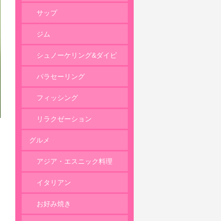
サップ
ジム
シュノーケリング&ダイビ
ング
パラセーリング
フィッシング
リラクゼーション
グルメ
アジア・エスニック料理
イタリアン
お好み焼き