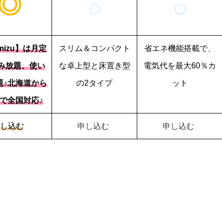
◎
〇
〇
umizu】は月定
スリム＆コンパクト
省エネ機能搭載で、
み放題、使い
な卓上型と床置き型
電気代を最大60％カ
題♪北海道から
の2タイプ
ット
で全国対応♪
し込む
申し込む
申し込む