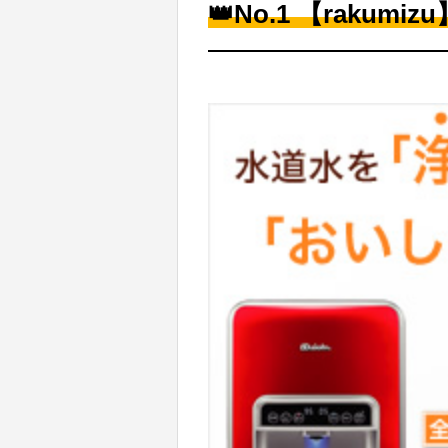
👑No.1 【rakumizu