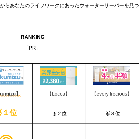
からあなたのライフワークにあったウォーターサーバーを見つ
RANKING
「PR」
kumizu】
【Locca】
【every frecious】
🥇１位
🥈２位
🥉３位