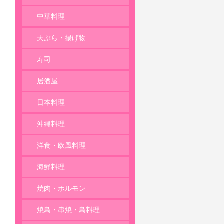
麺類
中華料理
天ぷら・揚げ物
寿司
居酒屋
日本料理
沖縄料理
洋食・欧風料理
海鮮料理
焼肉・ホルモン
焼鳥・串焼・鳥料理