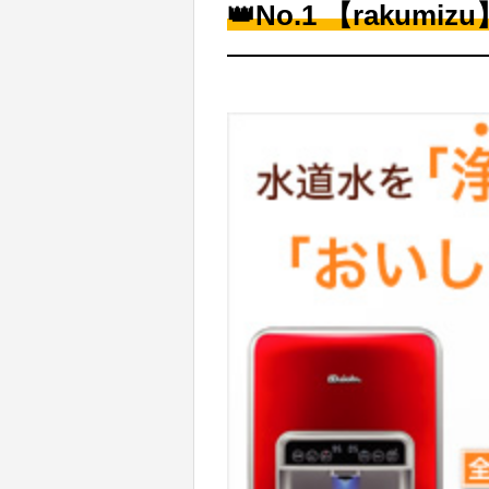
👑No.1 【rakumizu