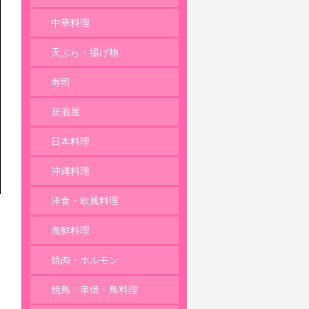
麺類
中華料理
天ぷら・揚げ物
寿司
居酒屋
日本料理
沖縄料理
洋食・欧風料理
海鮮料理
焼肉・ホルモン
焼鳥・串焼・鳥料理