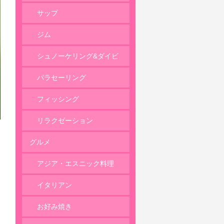
サップ
ジム
シュノーケリング&ダイビ
ング
パラセーリング
フィッシング
リラクゼーション
グルメ
アジア・エスニック料理
イタリアン
お好み焼き