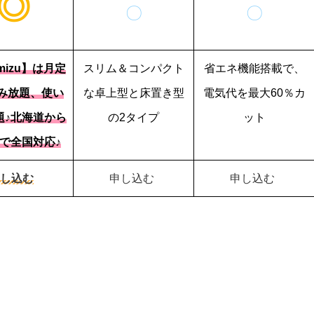
◎
〇
〇
umizu】は月定
スリム＆コンパクト
省エネ機能搭載で、
み放題、使い
な卓上型と床置き型
電気代を最大60％カ
題♪北海道から
の2タイプ
ット
で全国対応♪
し込む
申し込む
申し込む