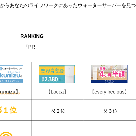
からあなたのライフワークにあったウォーターサーバーを見つ
RANKING
「PR」
kumizu】
【Locca】
【every frecious】
🥇１位
🥈２位
🥉３位