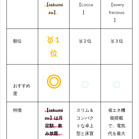
【every
【rakumi
【Locca
frecious
zu】
】
】
🥇１
順位
🥈２位
🥉３位
位
◎
〇
〇
おすすめ
度
特徴
【rakumi
スリム＆
省エネ機
zu】は月
コンパク
能搭載
定額、飲
トな卓上
で、電気
み放題、
型と床置
代を最大