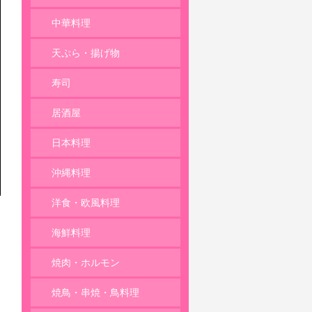
麺類
中華料理
天ぷら・揚げ物
寿司
居酒屋
日本料理
沖縄料理
洋食・欧風料理
海鮮料理
焼肉・ホルモン
焼鳥・串焼・鳥料理