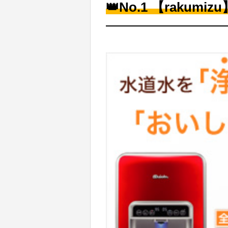
👑No.1 【rakumizu