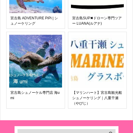
宮古島 ADVENTURE PiPi | シ
宮古島SUP✖︎ドローン専門ツア
ュノーケリング
ー LUANA(ルアナ)
宮古島シュノーケル専門店 海u
【マリンハート】宮古島観光船
mi
シュノーケリング｜八重干瀬
（やびじ）