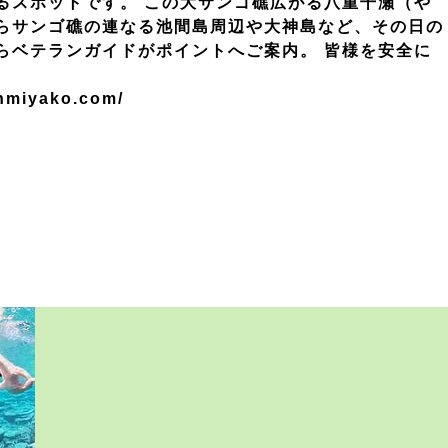
るスポットです。 この大サンゴ礁広がる八重干瀬（や
らサンゴ礁の連なる池間島周辺や大神島など、その日の
らベテランガイドがポイントへご案内。 皆様を安全に
。
nmiyako.com/