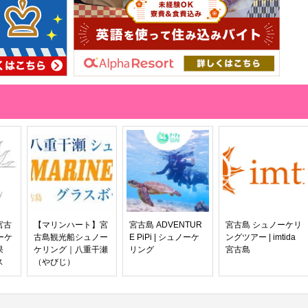
宮古
【マリンハート】宮
宮古島 ADVENTUR
宮古島 シュノーケリ
ーケ
古島観光船シュノー
E PiPi | シュノーケ
ングツアー | imtida
果
ケリング｜八重干瀬
リング
宮古島
ス
（やびじ）