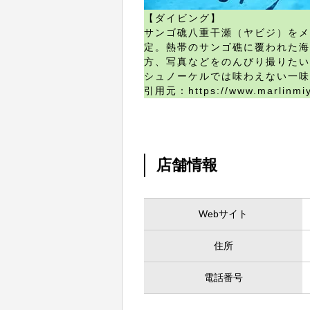
【ダイビング】
サンゴ礁八重干瀬（ヤビジ）をメ
定。熱帯のサンゴ礁に覆われた海
方、写真などをのんびり撮りたい
シュノーケルでは味わえない一味
引用元：https://www.marlinmi
店舗情報
Webサイト
住所
電話番号