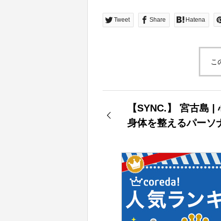
Tweet
Share
Hatena
こ
【SYNC.】 宮古島 |
身体を整えるパーソ
ム