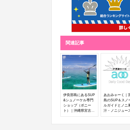
関連記事
伊良部島にあるSUP
あおみゃーく｜
&シュノーケル専門
島のSUP＆スノ
ショップ（ボニー
ルガイドとノニ
ト）｜沖縄県宮古島
汁・ノニジュー
のさらに離島-伊良
部島ガイド