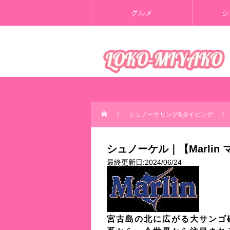
グルメ
シ
シュノーケリング&ダイビング
シュノーケル｜【Marli
最終更新日:2024/06/24
宮古島の北に広がる大サンゴ