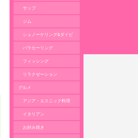
サップ
ジム
シュノーケリング&ダイビ
ング
パラセーリング
フィッシング
リラクゼーション
グルメ
アジア・エスニック料理
イタリアン
お好み焼き