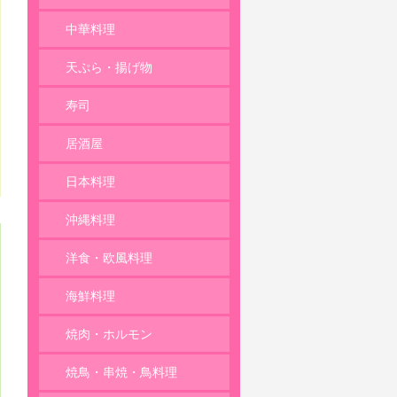
麺類
中華料理
天ぷら・揚げ物
寿司
居酒屋
日本料理
沖縄料理
洋食・欧風料理
海鮮料理
焼肉・ホルモン
焼鳥・串焼・鳥料理