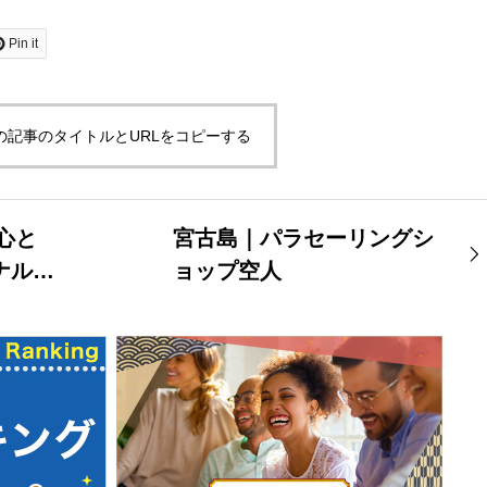
Pin it
の記事のタイトルとURLをコピーする
 心と
宮古島｜パラセーリングシ
ナルジ
ョップ空人