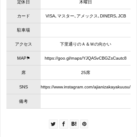
定休日
木曜日
カード
VISA､マスター､アメックス､DINERS､JCB
駐車場
アクセス
下里通りのＡ＆Ｗの向かい
MAP⚑
https://goo.gl/maps/YJQASvCBGZsCautc8
席
25席
SNS
https://www.instagram.com/ajianizakayakuusu/
備考