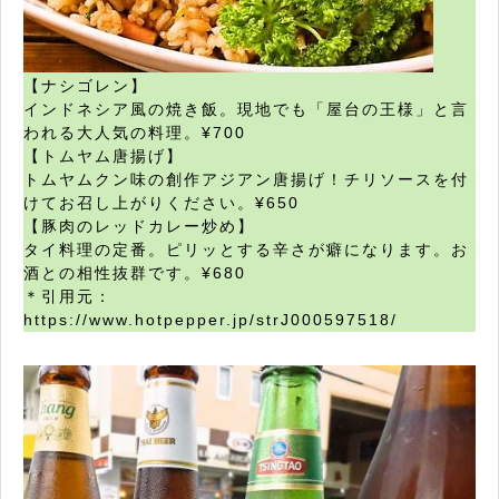
【ナシゴレン】
インドネシア風の焼き飯。現地でも「屋台の王様」と言
われる大人気の料理。¥700
【トムヤム唐揚げ】
トムヤムクン味の創作アジアン唐揚げ！チリソースを付
けてお召し上がりください。¥650
【豚肉のレッドカレー炒め】
タイ料理の定番。ピリッとする辛さが癖になります。お
酒との相性抜群です。¥680
＊引用元：
https://www.hotpepper.jp/strJ000597518/