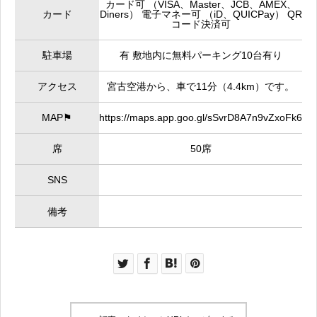
カード可 （VISA、Master、JCB、AMEX、
カード
Diners） 電子マネー可 （iD、QUICPay） QR
コード決済可
駐車場
有 敷地内に無料パーキング10台有り
アクセス
宮古空港から、車で11分（4.4km）です。
MAP⚑
https://maps.app.goo.gl/sSvrD8A7n9vZxoFk6
席
50席
SNS
備考