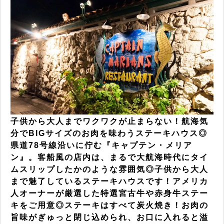
子供から大人までワクワクが止まらない！航海気
分でBIGサイズのお肉を味わうステーキハウス◎
県道78号線沿いに佇む『キャプテン・メリア
ン』。客船風の店内は、まるで大航海時代にタイ
ムスリップしたかのような雰囲気◎子供から大人
まで魅了しているステーキハウスです！アメリカ
人オーナーが厳選した特選宮古牛や赤身牛ステー
キをご用意◎ステーキはすべて炭火焼き！お肉の
旨味がぎゅっと閉じ込められ、お口に入れると溢