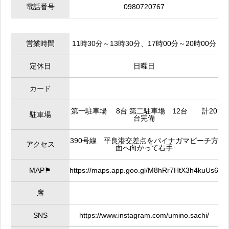
電話番号
0980720767
営業時間
11時30分～13時30分、17時00分～20時00分
定休日
日曜日
カード
第一駐車場 8台 第二駐車場 12台 計20
駐車場
台完備
390号線 平良港交差点をパイナガマビーチ方
アクセス
面へ向かって右手
MAP⚑
https://maps.app.goo.gl/M8hRr7HtX3h4kuUs6
席
SNS
https://www.instagram.com/umino.sachi/