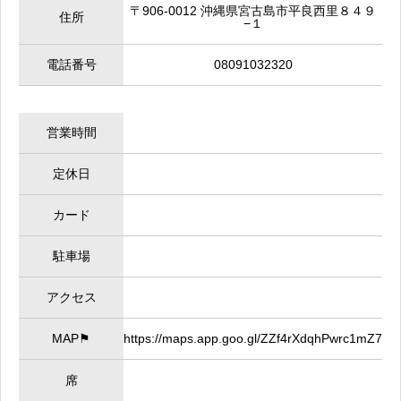
〒906-0012 沖縄県宮古島市平良西里８４９
住所
−１
電話番号
08091032320
営業時間
定休日
カード
駐車場
アクセス
MAP⚑
https://maps.app.goo.gl/ZZf4rXdqhPwrc1mZ7
席