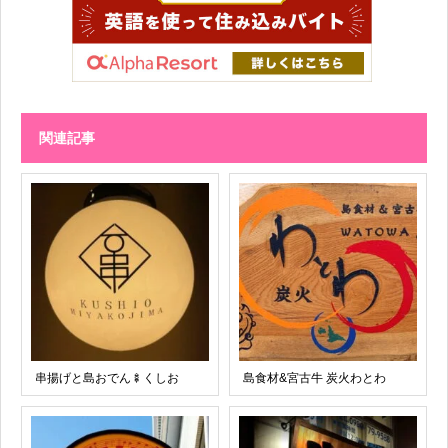
関連記事
串揚げと島おでん🍢くしお
島食材&宮古牛 炭火わとわ