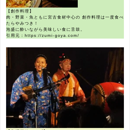
【創作料理】
肉・野菜・魚ともに宮古食材中心の 創作料理は一度食べ
たらやみつき！
泡盛に酔いながら美味しい食に舌鼓。
引用元：https://zumi-goya.com/