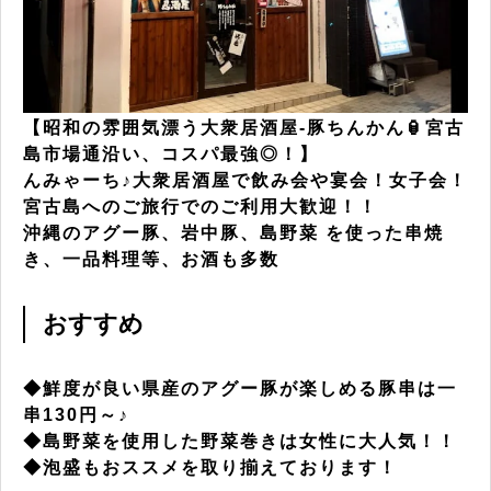
【昭和の雰囲気漂う大衆居酒屋-豚ちんかん🏮宮古
島市場通沿い、コスパ最強◎！】
んみゃーち♪大衆居酒屋で飲み会や宴会！女子会！
宮古島へのご旅行でのご利用大歓迎！！
沖縄のアグー豚、岩中豚、島野菜 を使った串焼
き、一品料理等、お酒も多数
おすすめ
◆鮮度が良い県産のアグー豚が楽しめる豚串は一
串130円～♪
◆島野菜を使用した野菜巻きは女性に大人気！！
◆泡盛もおススメを取り揃えております！