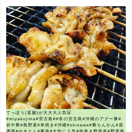
てっぽう(直腸)が大大大人気🐷
#miyakojima#宮古島##冬の宮古島#沖縄のアグー豚#
岩中豚#島野菜#串焼き#沖縄#okinawa#豚ちんかん#居
酒屋#やきとん#豚串#女性に人気#肉巻き野菜串#野菜巻