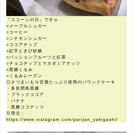
『スコーンの日』です☺︎
○メープルシュガー
○コーヒー
○シナモンシュガー
○ココアチップ
○紅芋ときび砂糖
○パッションフルーツと紅茶
○チョコチップとマカダミアナッツ
○黒糖くるみ
○くるみレーズン
◎さつまいも🍠甘酒たっぷり使用のパウンドケーキ
・多良間島黒糖
・ブラックココア
・バナナ
・黒糖ココナッツ
引用元：
https://www.instagram.com/parijan_yakigashi/