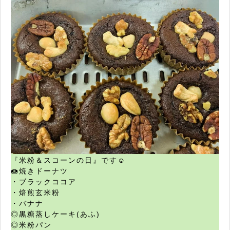
『米粉＆スコーンの日』です☺︎
🍩焼きドーナツ
・ブラックココア
・焙煎玄米粉
・バナナ
◎黒糖蒸しケーキ(あふ)
◎米粉パン