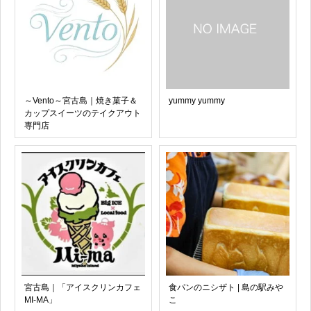
～Vento～宮古島｜焼き菓子＆
yummy yummy
カップスイーツのテイクアウト
専門店
宮古島｜「アイスクリンカフェ
食パンのニシザト | 島の駅みや
MI-MA」
こ