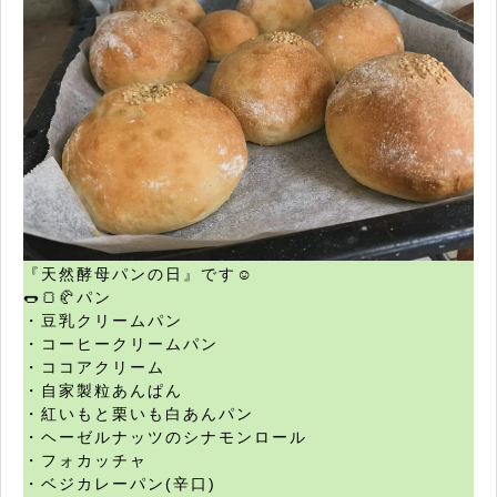
『天然酵母パンの日』です☺︎
🌭🍞🥐パン
・豆乳クリームパン
・コーヒークリームパン
・ココアクリーム
・自家製粒あんぱん
・紅いもと栗いも白あんパン
・ヘーゼルナッツのシナモンロール
・フォカッチャ
・ベジカレーパン(辛口)