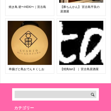
焼き鳥 碧〜HEKI〜｜宮古島
【豚ちんかん】 宮古島平良の
居酒屋
串揚げと島おでん🍢くしお
【焼鳥tan】 ｜ 宮古島居酒屋
カテゴリー