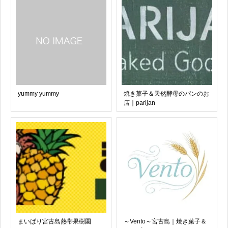
yummy yummy
焼き菓子＆天然酵母のパンのお
店｜parijan
まいぱり宮古島熱帯果樹園
～Vento～宮古島｜焼き菓子＆